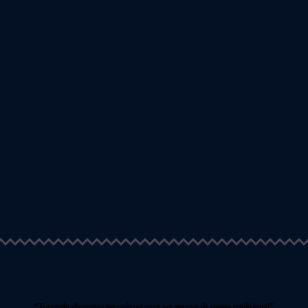
“Trazendo elementos inovadores para um sistema de ensino tradicional”