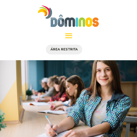
Escola Dôminos
Escola Dôminos – Educação Infantil e Ensino Fundamental.
HOME
ÁREA RESTRITA
SOBRE NÓS
ED. INFANTIL
FUNDAMENTAL I
FUNDAMENTAL II
CONTATO
COLABORADOR